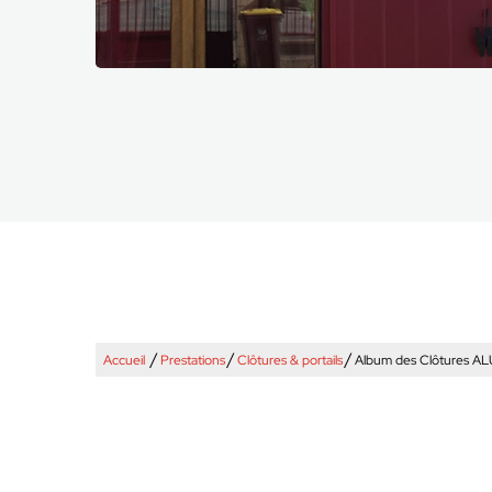
/
/
/
Accueil
Prestations
Clôtures & portails
Album des Clôtures AL