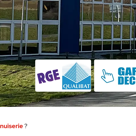
nuiserie
?