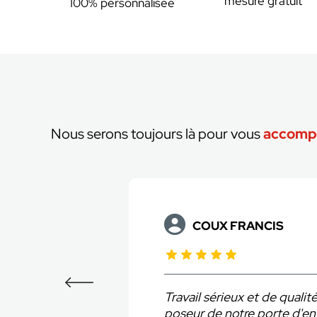
mesure gratuit
100% personnalisée
Nous serons toujours là pour vous
accomp
PLARD
grand merci au
Produit conforme à nos at
tisfait du
effectuée avec professionn