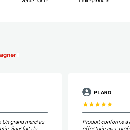
multi-produits
vente par tel.
agner
!
POITRIMOLE
tentes. Pose
Travail très soigné, l
alisme et soin par
correctement mené ju