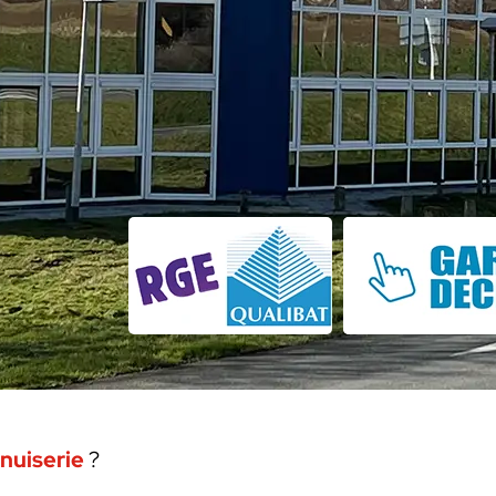
nuiserie
?